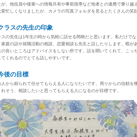
たが、他役員や後輩への情報共有や事前指導など他者との連携で乗り越
大変忙しくなりましたが、カメラの写真フォルダを見るとたくさんの笑
クラスの先生の印象
ラスの先生は1年生の時から気軽に話せる間柄だと思います。私だけでな
。家庭の話や就職活動の相談、恋愛相談も先生と話したりします。暇が
生の良いところはアドバイスをしない所です。話を聞いてくれて、こっ
してくれるのでとても話しやすいです。
今後の目標
の人から頼られて任せてもらえる人になりたいです。周りからの信頼を
くれそう、相談したいと思ってもらえる人になるのが目標です。