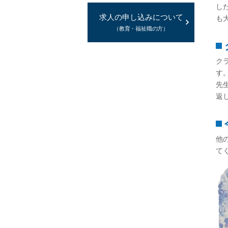
し
求人の申し込みについて
も
（教育・福祉職の方）
ク
す
先
返
他
て