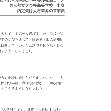
祉学部 社会福祉学科 養護教諭コース
東京都立大泉桜高等学校 出身
内定先は人材業界の営業職
を入れている高校を選びました。高校では
校での学びを通して、障害者全般の認知症
私自身がそういった差別や偏見を無くせる
指すようになりました。
からも高評価をいただきました。ただ、実
も性別や年齢、職種も関係なく、学校関係
路を考えるようになりました。
講できる科目です。基礎である福祉の歴史