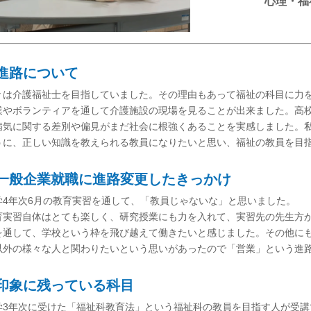
心理・福
進路について
々は介護福祉士を目指していました。その理由もあって福祉の科目に力
業やボランティアを通して介護施設の現場を見ることが出来ました。高
病気に関する差別や偏見がまだ社会に根強くあることを実感しました。
うに、正しい知識を教えられる教員になりたいと思い、福祉の教員を目
一般企業就職に進路変更したきっかけ
学4年次6月の教育実習を通して、「教員じゃないな」と思いました。
育実習自体はとても楽しく、研究授業にも力を入れて、実習先の先生方
を通して、学校という枠を飛び越えて働きたいと感じました。その他に
以外の様々な人と関わりたいという思いがあったので「営業」という進
印象に残っている科目
学3年次に受けた「福祉科教育法」という福祉科の教員を目指す人が受