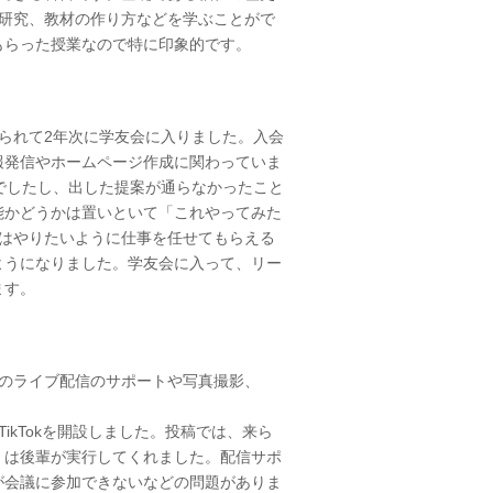
材研究、教材の作り方などを学ぶことがで
もらった授業なので特に印象的です。
られて2年次に学友会に入りました。入会
報発信やホームページ作成に関わっていま
でしたし、出した提案が通らなかったこと
能かどうかは置いといて「これやってみた
にはやりたいように仕事を任せてもらえる
ようになりました。学友会に入って、リー
ます。
のライブ配信のサポートや写真撮影、
ってTikTokを開設しました。投稿では、来ら
」は後輩が実行してくれました。配信サポ
が会議に参加できないなどの問題がありま