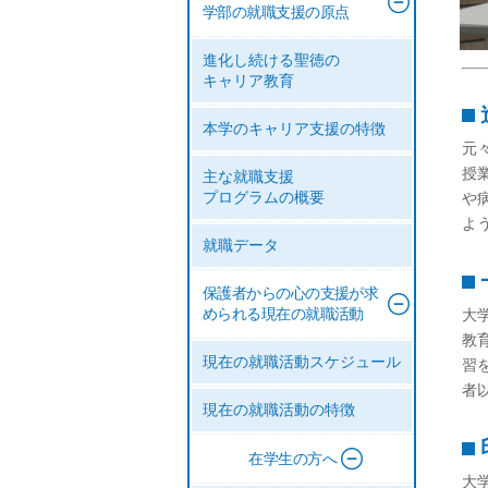
学部の就職支援の原点
進化し続ける聖徳の
キャリア教育
本学のキャリア支援の特徴
元
授
主な就職支援
や
プログラムの概要
よ
就職データ
保護者からの心の支援が求
大
められる現在の就職活動
教
現在の就職活動スケジュール
習
者
現在の就職活動の特徴
在学生の方へ
大