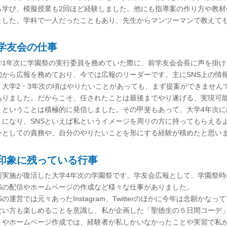
ら学び、模擬授業も2回ほど経験しました。他にも指導案の作り方や教
ました。学科で一人だったこともあり、先生からマンツーマンで教えて
学友会の仕事
学1年次に学園祭の実行委員を務めていた際に、前学友会会長に声を掛け
初から広報を務めており、今では広報のリーダーです。主にSNS上の情
。大学2・3年次の頃はやりたいことがあっても、まず提案ができません
ありました。だからこそ、任されたことは最後までやり遂げる、実現可
」ということは積極的に発信しました。その甲斐もあって、大学4年次
うになり、SNSといえば私というイメージを周りの方に持ってもらえる
ーとしての責務や、自分のやりたいことを形にする経験が積めたと思い
印象に残っている行事
面実施が復活した大学4年次の学園祭です。学友会広報として、学園祭時
NSの配信やホームページの作成など様々な仕事がありました。
Sの運営では元々あったInstagram、Twitterのほかに今年は念願かな
ない方も楽しめることを意識し、私が企画した「聖徳生の５日間コーデ
トやホームページ作成では、経験者が私しかいなかったことや実習で私