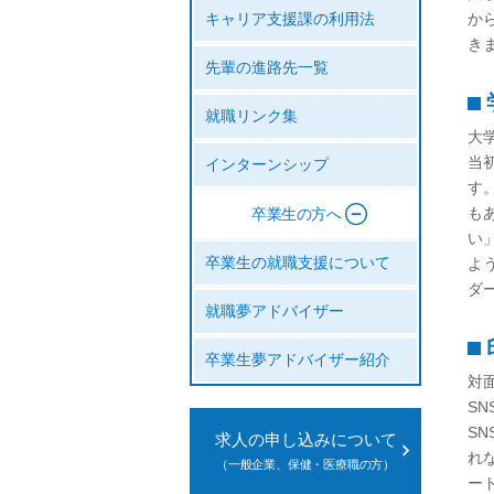
か
キャリア支援課の利用法
き
先輩の進路先一覧
就職リンク集
大
当
インターンシップ
す
も
卒業生の方へ
い
卒業生の就職支援について
よ
ダ
就職夢アドバイザー
卒業生夢アドバイザー紹介
対
S
SN
求人の申し込みについて
れ
（一般企業、保健・医療職の方）
ー