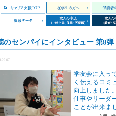
徳のセンパイにインタビュー 第8弾
3.02.07
学友会に入っ
く伝えるコミ
向上しました
仕事やリーダ
ことが出来ま