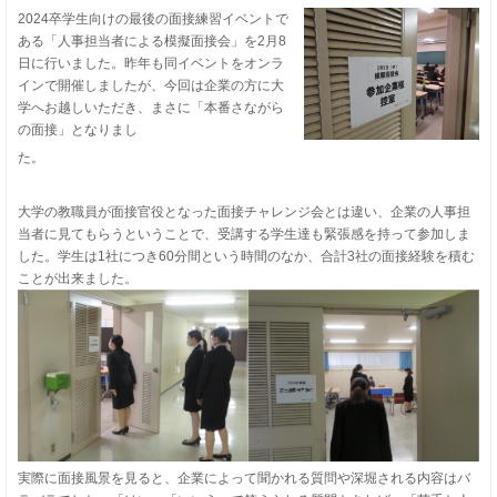
2024卒学生向けの最後の面接練習イベントで
ある「人事担当者による模擬面接会」を2月8
日に行いました。昨年も同イベントをオンラ
インで開催しましたが、今回は企業の方に大
学へお越しいただき、まさに「本番さながら
の面接」となりまし
た
大学の教職員が面接官役となった面接チャレンジ会とは違い、企業の人事担
当者に見てもらうということで、受講する学生達も緊張感を持って参加しま
した。学生は1社につき60分間という時間のなか、合計3社の面接経験を積む
ことが出来ました。
実際に面接風景を見ると、企業によって聞かれる質問や深堀される内容はバ