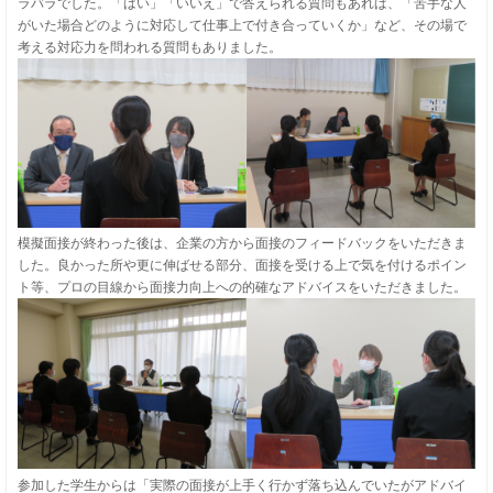
ラバラでした。「はい」「いいえ」で答えられる質問もあれば、「苦手な人
がいた場合どのように対応して仕事上で付き合っていくか」など、その場で
考える対応力を問われる質問もありました。
模擬面接が終わった後は、企業の方から面接のフィードバックをいただきま
した。良かった所や更に伸ばせる部分、面接を受ける上で気を付けるポイン
ト等、プロの目線から面接力向上への的確なアドバイスをいただきました。
参加した学生からは「実際の面接が上手く行かず落ち込んでいたがアドバイ