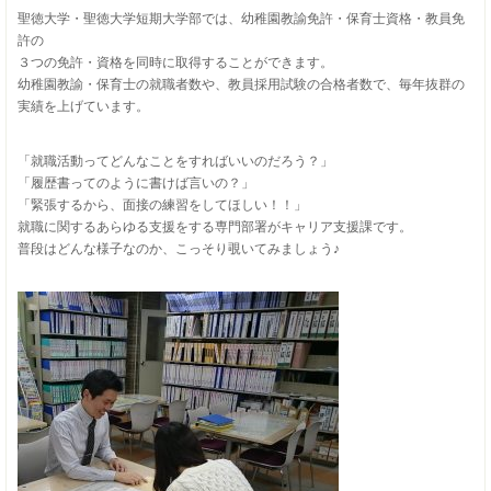
聖徳大学・聖徳大学短期大学部では、幼稚園教諭免許・保育士資格・教員免
許の
３つの免許・資格を同時に取得することができます。
幼稚園教諭・保育士の就職者数や、教員採用試験の合格者数で、毎年抜群の
実績を上げています。
「就職活動ってどんなことをすればいいのだろう？」
「履歴書ってのように書けば言いの？」
「緊張するから、面接の練習をしてほしい！！」
就職に関するあらゆる支援をする専門部署がキャリア支援課です。
普段はどんな様子なのか、こっそり覗いてみましょう♪