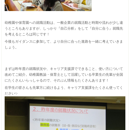
幼稚園や保育園への就職活動は、一般企業の就職活動と時期や流れが少し違
うところもありますが、しっかり『自己分析』をして『自分に合う』就職先
を考えるところは同じです！
今後もガイダンスに参加して、より自分に合った進路を一緒に考えていきま
しょう。
まずは昨年度の就職状況や、キャリア支援課でできること、使い方について
改めてご紹介。幼稚園教諭・保育士として活躍している卒業生の先輩が全国
にたくさんいらっしゃるので、そのぶん情報もたくさんあります！
在学生の皆さんも先輩方に続けるよう、キャリア支援課をたくさん使ってく
ださい✨