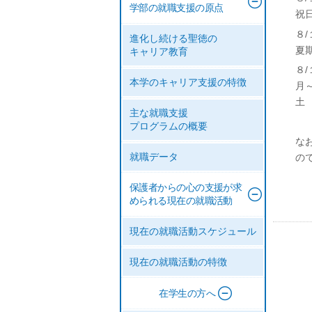
学部の就職支援の原点
祝
８/
進化し続ける聖徳の
夏
キャリア教育
８/
本学のキャリア支援の特徴
月
土
主な就職支援
プログラムの概要
な
就職データ
の
保護者からの心の支援が求
められる現在の就職活動
現在の就職活動スケジュール
現在の就職活動の特徴
在学生の方へ