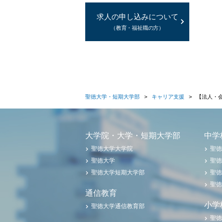
求人の申し込みについて
（教育・福祉職の方）
聖徳大学・短期大学部
キャリア支援
【法人・
大学院・大学・短期大学部
中学
聖徳大学大学院
聖徳
聖徳大学
聖徳
聖徳大学短期大学部
聖徳
聖徳
通信教育
小学
聖徳大学通信教育部
聖徳