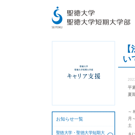
【
い
202
平
夏
～８
月
お知らせ一覧
土
聖徳大学・聖徳大学短期大
８/