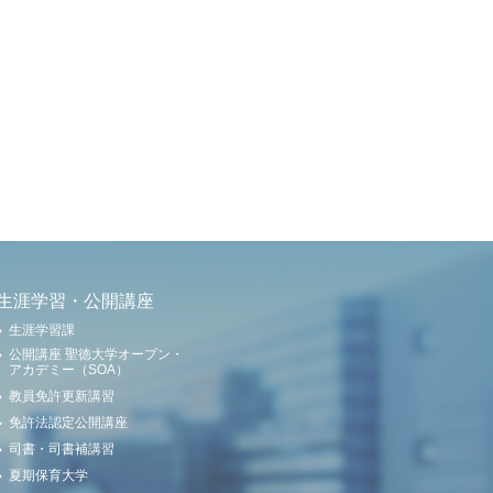
生涯学習・公開講座
生涯学習課
公開講座 聖徳大学オープン・
アカデミー（SOA）
教員免許更新講習
免許法認定公開講座
司書・司書補講習
夏期保育大学