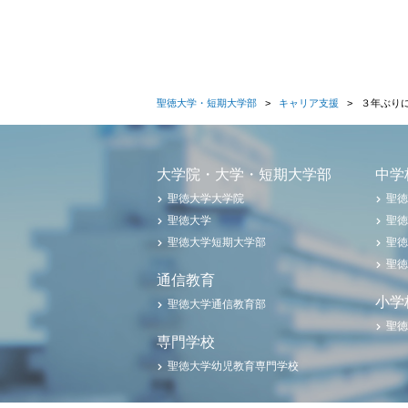
聖徳大学・短期大学部
キャリア支援
３年ぶり
大学院・大学・短期大学部
中学
聖徳大学大学院
聖徳
聖徳大学
聖徳
聖徳大学短期大学部
聖徳
聖徳
通信教育
小学
聖徳大学通信教育部
聖徳
専門学校
聖徳大学幼児教育専門学校