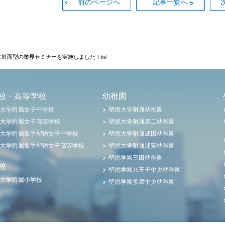
前のページへ
記事一覧へ
に対面型の業界セミナーを実施しました！￼
校・高等学校
幼稚園
大学附属女子中学校
聖徳大学附属幼稚園
大学附属女子高等学校
聖徳大学附属第二幼稚園
大学附属取手聖徳女子中学校
聖徳大学附属成田幼稚園
大学附属取手聖徳女子高等学校
聖徳大学附属浦安幼稚園
聖徳学園三田幼稚園
校
聖徳学園八王子中央幼稚園
大学附属小学校
聖徳学園多摩中央幼稚園