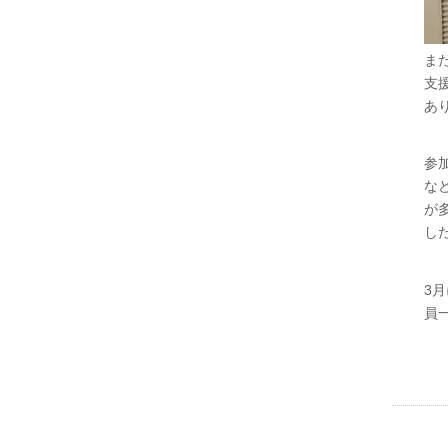
ま
支
あ
参
な
が
し
3
員