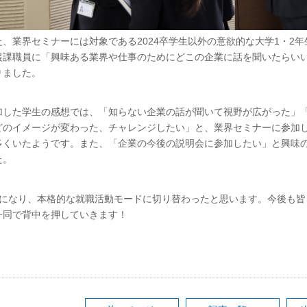
た、業界セミナーには対象である2024卒学生以外の意欲的な大学1・2
援課職員に「興味ある業界や仕事のためにどこの企業に話を聞いたらい
りました。
加した学生の感想では、「知らない企業の話が聞いて視野が広がった」
どのイメージが変わった、チャレンジしたい」と、業界セミナーに参加
多くいたようです。また、「企業の今後の説明会に参加したい」と興味
た。
月になり、本格的な就職活動モードに切り替わったと思います。今後も
一同で背中を押していきます！