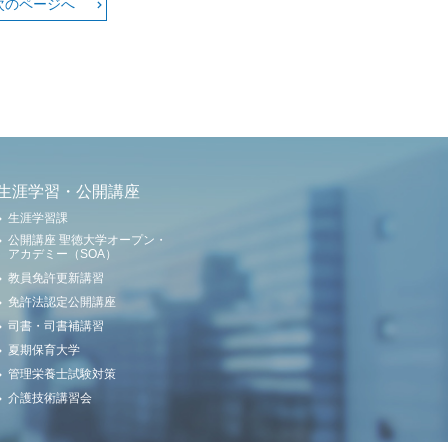
次のページへ
生涯学習・公開講座
生涯学習課
公開講座 聖徳大学オープン・
アカデミー（SOA）
教員免許更新講習
免許法認定公開講座
司書・司書補講習
夏期保育大学
管理栄養士試験対策
介護技術講習会