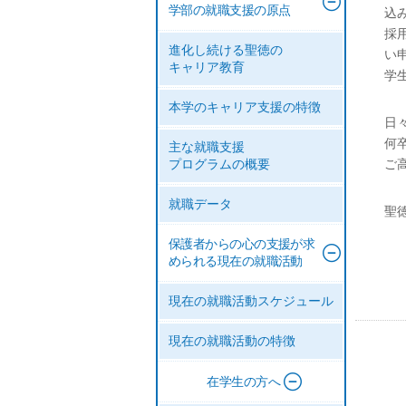
学部の就職支援の原点
込
採
進化し続ける聖徳の
い
キャリア教育
学
本学のキャリア支援の特徴
日
何
主な就職支援
ご
プログラムの概要
就職データ
聖
保護者からの心の支援が求
められる現在の就職活動
現在の就職活動スケジュール
現在の就職活動の特徴
在学生の方へ