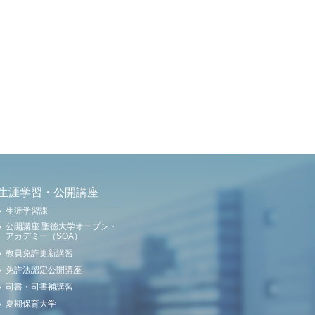
生涯学習・公開講座
生涯学習課
公開講座 聖徳大学オープン・
アカデミー（SOA）
教員免許更新講習
免許法認定公開講座
司書・司書補講習
夏期保育大学