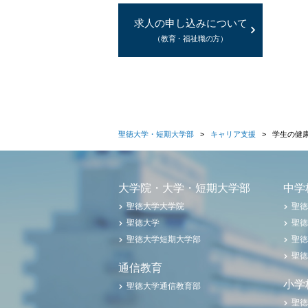
求人の申し込みについて
（教育・福祉職の方）
聖徳大学・短期大学部
キャリア支援
学生の健
大学院・大学・短期大学部
中学
聖徳大学大学院
聖徳
聖徳大学
聖徳
聖徳大学短期大学部
聖徳
聖徳
通信教育
小学
聖徳大学通信教育部
聖徳