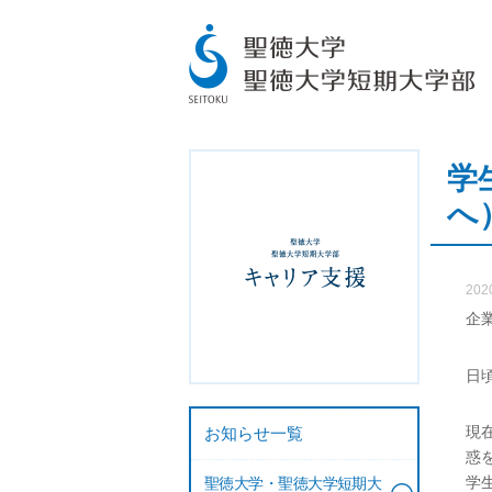
学
へ
202
企
日
現
お知らせ一覧
惑
学
聖徳大学・聖徳大学短期大