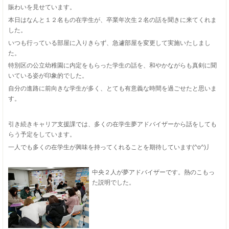
賑わいを見せています。
本日はなんと１２名もの在学生が、卒業年次生２名の話を聞きに来てくれま
した。
いつも行っている部屋に入りきらず、急遽部屋を変更して実施いたしまし
た。
特別区の公立幼稚園に内定をもらった学生の話を、和やかながらも真剣に聞
いている姿が印象的でした。
自分の進路に前向きな学生が多く、とても有意義な時間を過ごせたと思いま
す。
引き続きキャリア支援課では、多くの在学生夢アドバイザーから話をしても
らう予定をしています。
一人でも多くの在学生が興味を持ってくれることを期待しています(^o^)丿
中央２人が夢アドバイザーです。熱のこもっ
た説明でした。